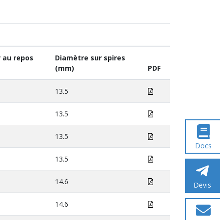
 au repos
Diamètre sur spires
(mm)
PDF
13.5
13.5
13.5
Docs
13.5
14.6
Devis
14.6