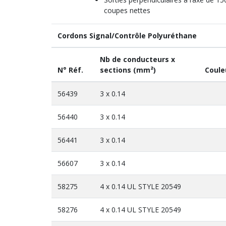
coupes nettes
Cordons Signal/Contrôle Polyuréthane
Nb de conducteurs x
N° Réf.
sections (mm²)
Coule
56439
3 x 0.14
56440
3 x 0.14
56441
3 x 0.14
56607
3 x 0.14
58275
4 x 0.14 UL STYLE 20549
58276
4 x 0.14 UL STYLE 20549