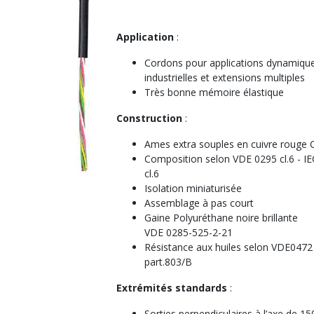
Application
:
Cordons pour applications dynamiqu
industrielles et extensions multiples
Très bonne mémoire élastique
Construction
:
Ames extra souples en cuivre rouge
Composition selon VDE 0295 cl.6 - I
cl.6
Isolation miniaturisée
Assemblage à pas court
Gaine Polyuréthane noire brillante
VDE 0285-525-2-21
Résistance aux huiles selon VDE0472
part.803/B
Extrémités standards
:
Sorties perpendiculaires à l’axe de 