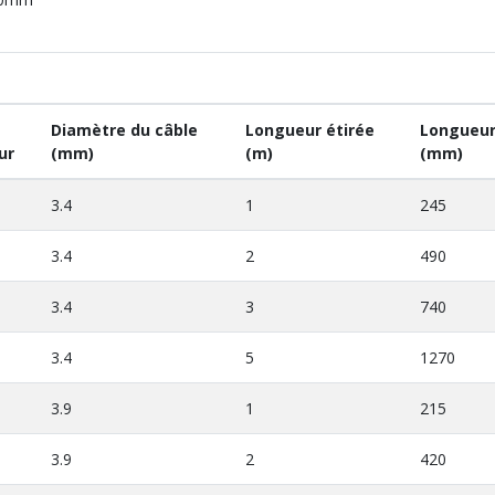
Diamètre du câble
Longueur étirée
Longueur
ur
(mm)
(m)
(mm)
3.4
1
245
3.4
2
490
3.4
3
740
3.4
5
1270
3.9
1
215
3.9
2
420