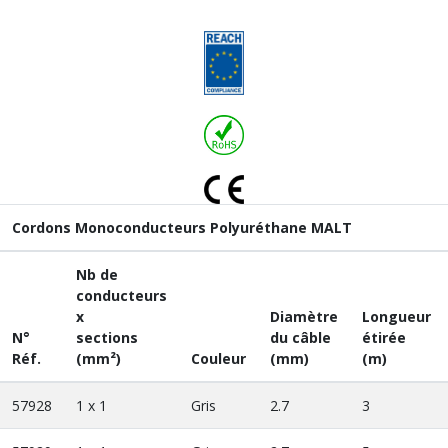
Cordons Monoconducteurs Polyuréthane MALT
Nb de
conducteurs
x
Diamètre
Longueur
N°
sections
du câble
étirée
Réf.
(mm²)
Couleur
(mm)
(m)
57928
1 x 1
Gris
2.7
3