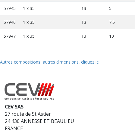
57945
1 x 35
13
5
57946
1 x 35
13
7.5
57947
1 x 35
13
10
Autres compositions, autres dimensions, cliquez ici
CEV SAS
27 route de St Astier
24 430 ANNESSE ET BEAULIEU
FRANCE